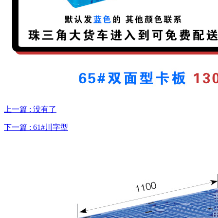
上一篇 : 没有了
下一篇 : 61#川字型