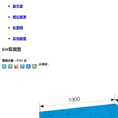
超市篮
错位箱箩
吹塑桶
其他箱筐
65#双面型
围观次数：9705 次
分享到：