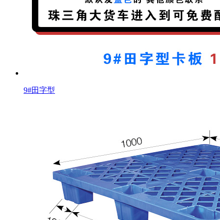
9#田字型