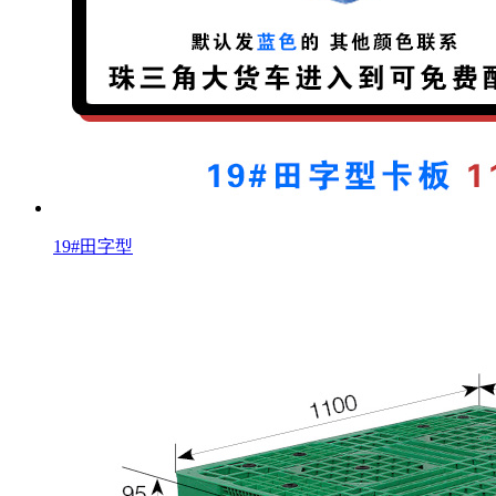
19#田字型