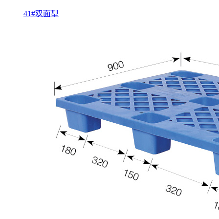
41#双面型