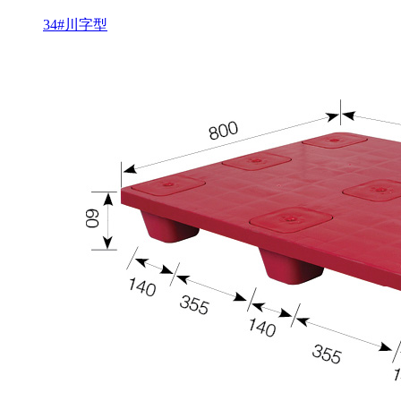
34#川字型