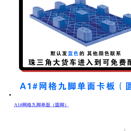
A1#网格九脚单面（圆脚）