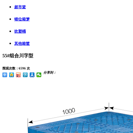
超市篮
错位箱箩
吹塑桶
其他箱筐
55#组合川字型
围观次数：6596 次
分享到：