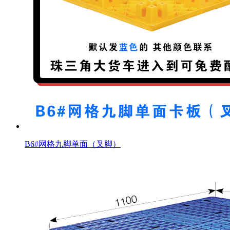
B6#网格九脚单面（叉脚）