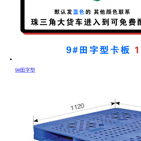
9#田字型