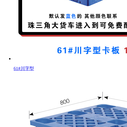
61#川字型