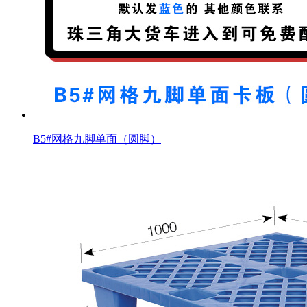
B5#网格九脚单面（圆脚）