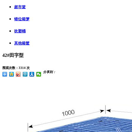
超市篮
错位箱箩
吹塑桶
其他箱筐
42#田字型
围观次数：3314 次
分享到：