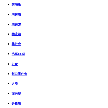
防潮板
周转箱
周转箩
物流箱
零件盒
汽车EU箱
方盘
斜口零件盒
方凳
面包架
分格箱