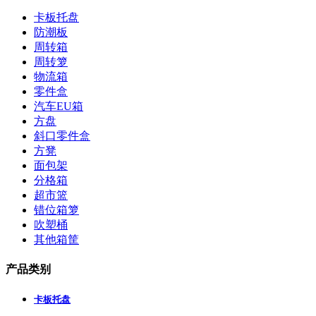
卡板托盘
防潮板
周转箱
周转箩
物流箱
零件盒
汽车EU箱
方盘
斜口零件盒
方凳
面包架
分格箱
超市篮
错位箱箩
吹塑桶
其他箱筐
产品类别
卡板托盘