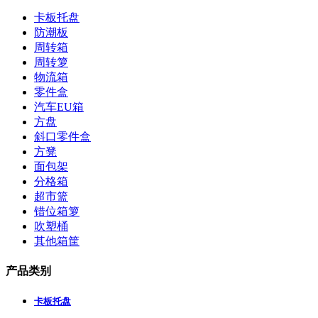
卡板托盘
防潮板
周转箱
周转箩
物流箱
零件盒
汽车EU箱
方盘
斜口零件盒
方凳
面包架
分格箱
超市篮
错位箱箩
吹塑桶
其他箱筐
产品类别
卡板托盘