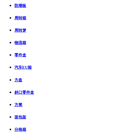
防潮板
周转箱
周转箩
物流箱
零件盒
汽车EU箱
方盘
斜口零件盒
方凳
面包架
分格箱