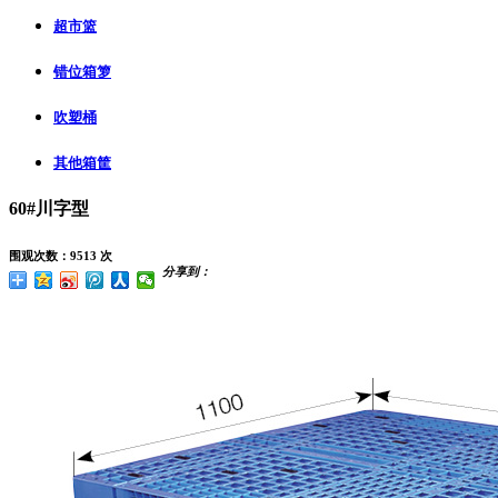
超市篮
错位箱箩
吹塑桶
其他箱筐
60#川字型
围观次数：9513 次
分享到：