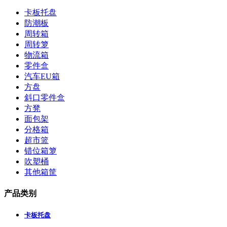
卡板托盘
防潮板
周转箱
周转箩
物流箱
零件盒
汽车EU箱
方盘
斜口零件盒
方凳
面包架
分格箱
超市篮
错位箱箩
吹塑桶
其他箱筐
产品类别
卡板托盘