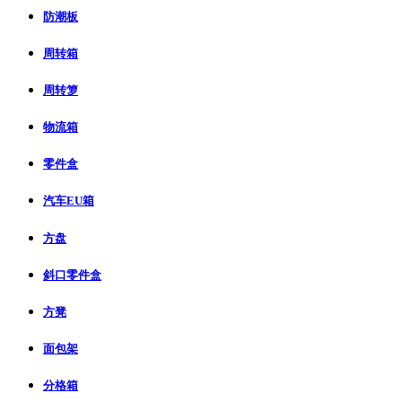
防潮板
周转箱
周转箩
物流箱
零件盒
汽车EU箱
方盘
斜口零件盒
方凳
面包架
分格箱