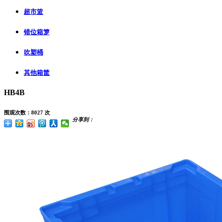
超市篮
错位箱箩
吹塑桶
其他箱筐
HB4B
围观次数：8027 次
分享到：